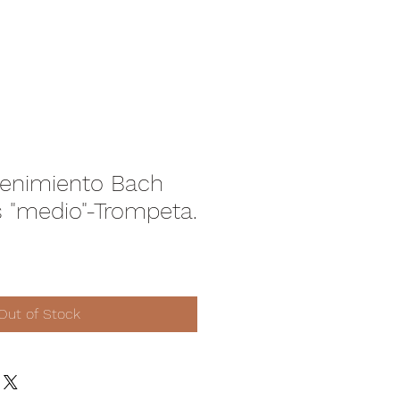
tenimiento Bach
s "medio"-Trompeta.
Out of Stock