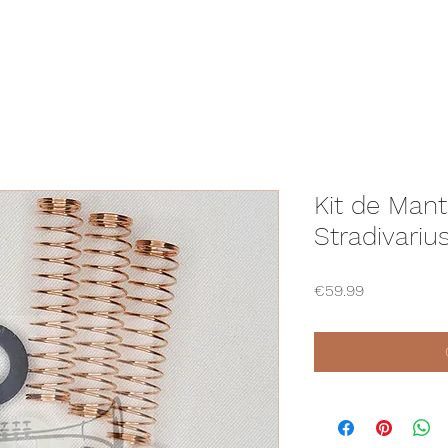
Kit de Man
Stradivariu
Price
€59.99