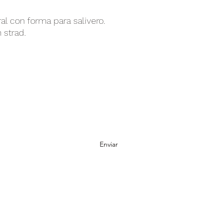
ral con forma para salivero.
 strad.
Formulario de Suscripción
No te pierdas ninguna actualización
Enviar